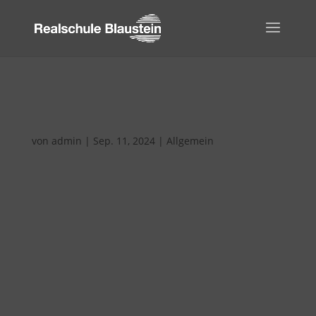
Erneute Rezertifizierung mit dem Berufswahl-
Siegel Baden-Württemberg (BoriS)
von
admin
|
Sep. 11, 2024
|
Allgemein
Mitte Juli wurde unsere Schule zum zweiten Mal
mit dem BoriS-Berufswahlsiegel ausgezeichnet.
Das Siegel würdigt Schulen, die ihre
Schülerinnen und Schüler in herausragender
Weise bei der Berufsorientierung unterstützen.
Dieser Rezertifizierung ging ein langer
Prozess...