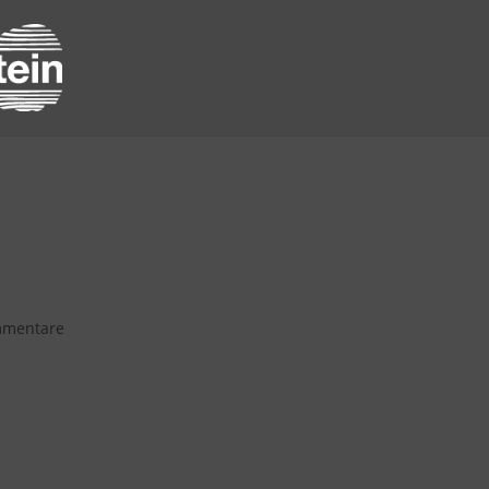
ung mit dem Berufswahl-Siegel
oriS)
mmentare
en Mal mit dem BoriS-Berufswahlsiegel ausgezeichnet.
ülerinnen und Schüler in herausragender Weise bei der