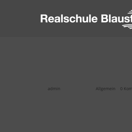
Erneute Rezertifizier
Baden-Württemberg (B
von
admin
|
Sep. 11, 2024
|
Allgemein
|
0 Ko
Mitte Juli wurde unsere Schule zum zweit
Das Siegel würdigt Schulen, die ihre Sch