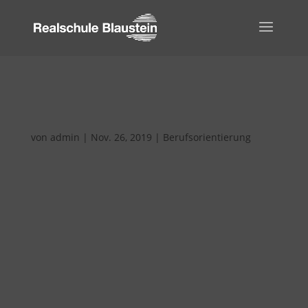
Vom Realschüler zum Jungunternehmer und
zurück
von
admin
|
Nov. 26, 2019
|
Berufsorientierung
Lebensnahe Berufsorientierung am
Schulverbund Blaustein Am Schulverbund
Blaustein nimmt die Berufsorientierung in
unseren achten Klassen ordentlich an Fahrt
auf. In der Woche vom 11.-15. November
durchliefen alle Achtklässler/innen unserer
Realschule eine Analyse...