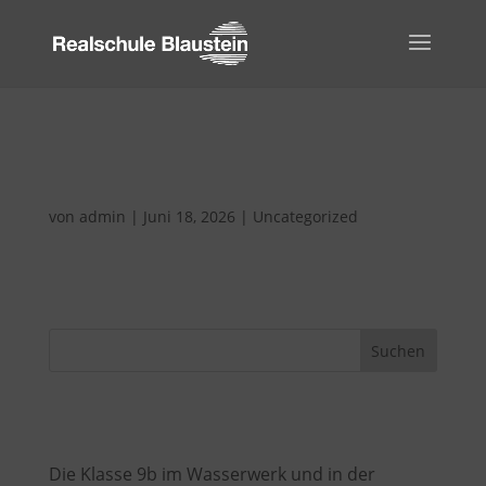
Die Klasse 9b im Wasserwerk und in der
Zeitung
von
admin
|
Juni 18, 2026
|
Uncategorized
Quellenangabe: SWP vom 18.06.2026
Suchen
Recent Posts
Die Klasse 9b im Wasserwerk und in der