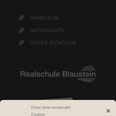
IMPRESSUM

DATENSCHUTZ

COOKIE-RICHTLINIE

Diese Seite verwendet
Cookies