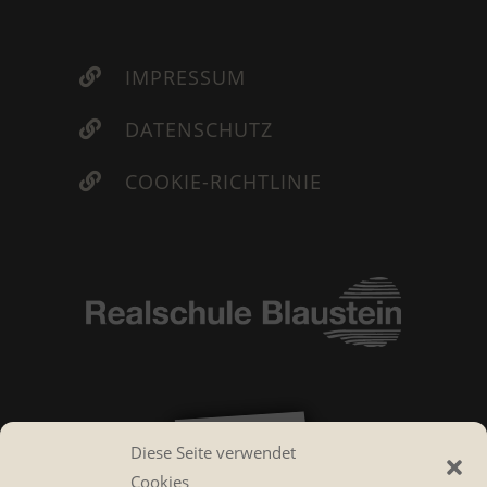
IMPRESSUM

DATENSCHUTZ

COOKIE-RICHTLINIE

Diese Seite verwendet
Cookies