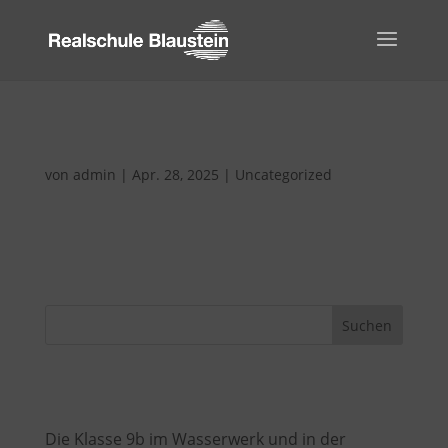
Fahrkarten für die kommenden 5er
von
admin
|
Apr. 28, 2025
|
Uncategorized
Ab Juni, können auf der Seite www.ding.eu/smk
die D-Tickets JugendBW bestellt...
Suchen
Recent Posts
Die Klasse 9b im Wasserwerk und in der