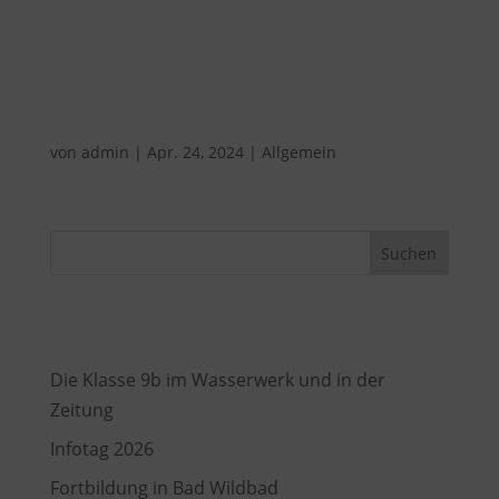
Nachhaltigkeit im März/April 2024 umgesetzt.
Die...
Unsere Bienen & Garten AG
von
admin
|
Apr. 24, 2024
|
Allgemein
Suchen
Recent Posts
Die Klasse 9b im Wasserwerk und in der
Zeitung
Infotag 2026
Fortbildung in Bad Wildbad