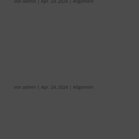
von
admin
|
Apr. 24, 2024
|
Allgemein
Projektthema: Vielfalt in unserer Gesellschaft
hautnah erleben, Verständnis für Menschen
mit Beeinträchtigungen entwickeln Klasse:
7a/7c Beschreibung: Die Klasse 7a und 7c hat
im Rahmen des AES Unterrichts (Alltagskultur,
Ernährung und Soziales) erfahren dürfen,...
Nachhaltigkeit in der Realschule Blaustein
von
admin
|
Apr. 24, 2024
|
Allgemein
Projektthema: Müllchallenge und Vortrag
Ökologischer Fußabdruck Klasse: 7a/7c
Beschreibung: Die Klasse 7a und 7c hat im
Wahlpflichtfach AES (Alltagskultur, Ernährung
und Soziales) eine Schüleridee zum Thema