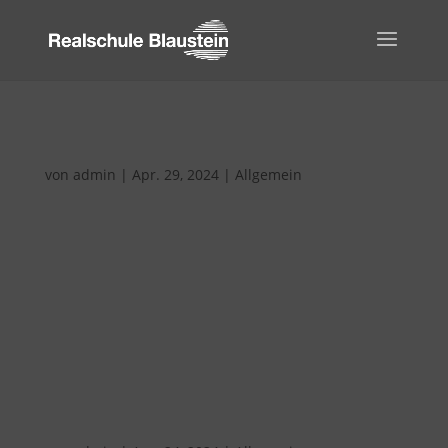
Girls und Boys Day/Podiumsdiskussion
von
admin
|
Apr. 29, 2024
|
Allgemein
Am 25.04.2024 fand bundesweit der Aktionstag
„Girls Day/Boys Day“ statt, an dem alle unsere
8. Klässler*innen teilnahmen. Dies ist ein Tag
zur Beruflichen Orientierung, an dem Mädchen
in typische Männerberufe (z. B. Informatiker,
Tischler, Industriemechaniker) und...
Vielfalt erleben in der Realschule Blaustein