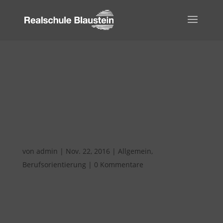
Profil AC – Wo liegen
meine Stärken und
Talente?
von
admin
|
Nov. 22, 2016
|
Allgemein
,
Berufsorientierung
|
0 Kommentare
Um dieser Frage auf die Spur zu kommen, fand
für die 8.Klassen der Realschule vom