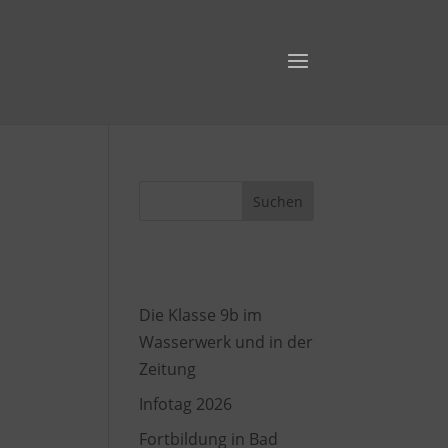
Suchen
Recent Posts
Die Klasse 9b im
iten
Wasserwerk und in der
 den
Zeitung
gt
Infotag 2026
 und
Fortbildung in Bad