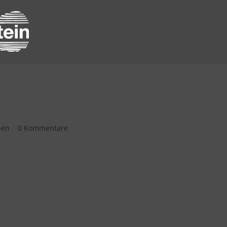
hüleraustausch
ben
|
0 Kommentare
ustausch mit Baud in der Bretagne. In diesen turbulenten Ze
ers stolz darauf. Bereits beim letzten Austausch wagten wir
zusprechen die Französisch nicht als Wahlpflichtfach bele
ar hervorragend. Wir laden nun alle interessierten Eltern
den Chemiesaal (Hauptgebäude) am Schulverbund in der