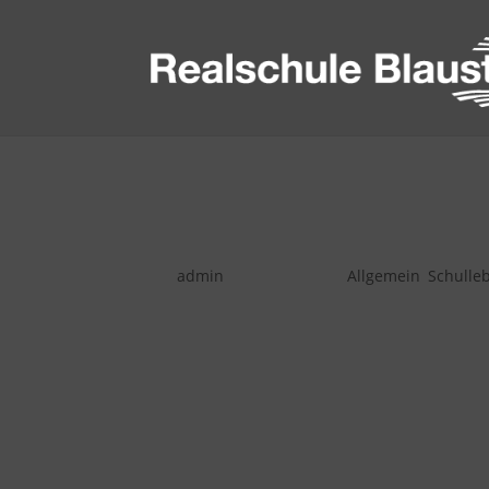
Informationsabend Sc
von
admin
|
Nov. 8, 2018
|
Allgemein
,
Schulle
Seit Jahren pflegen wir unseren Schülera
für die Europäische Idee, sind wir besond
Versuch auch Schülerinnen und Schüler an
haben. Die Resonanz auf diese Änderung w
Schüler am 13.11.2018 um 18:30 Uhr in 