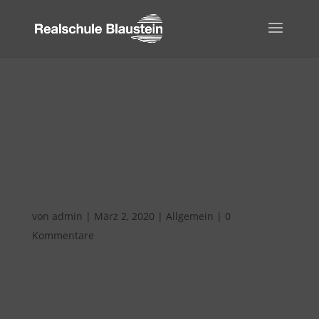
Informationen zum
Umgang mit dem
Coronavirus
von
admin
|
März 2, 2020
|
Allgemein
|
0
Kommentare
Sehr geehrte Eltern und
Erziehungsberechtigte,