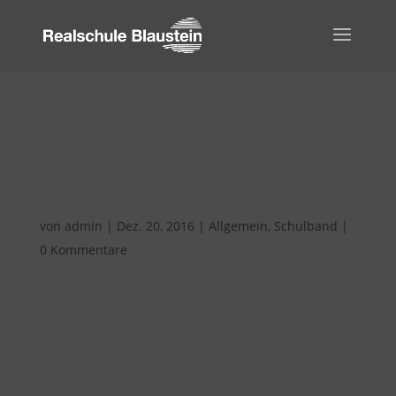
Die Blue Diamonds in der
Büchse
von
admin
|
Dez. 20, 2016
|
Allgemein
,
Schulband
|
0 Kommentare
Unsere Schulband – „Blue Diamonds“ – hatten
im Dezember einen erfolgreichen Auftritt in
Ulm (Büchsenstadel).